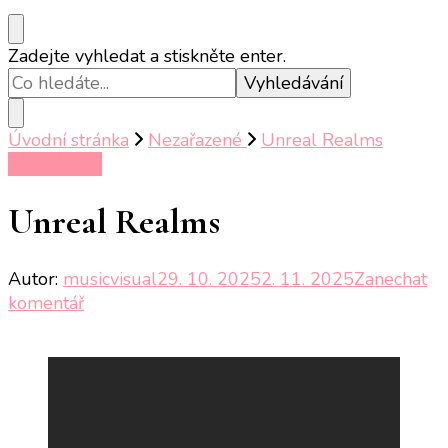
Hledáte
Zadejte vyhledat a stiskněte enter.
něco
?
Úvodní stránka
Nezařazené
Unreal Realms
Nezařazené
Unreal Realms
Autor:
musicvisual
29. 10. 2025
2. 11. 2025
Zanechat
na
komentář
Unreal
Realms