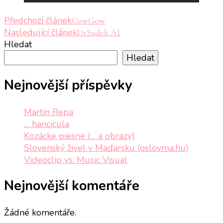
Navigace
Předchozí článek
CowGow
Nasledující článek
DrSadek AI
příspěvku
Hledat
Hledat
Nejnovější příspěvky
Martin Repa
… hancicula
Kozácke piesne (… a obrazy)
Slovenský živel v Maďarsku (oslovma.hu)
Videoclip vs. Music Visual
Nejnovější komentáře
Žádné komentáře.