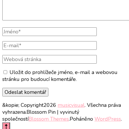
Celé
jméno
E-
mail
Webová
stránka
Uložit do prohlížeče jméno, e-mail a webovou
stránku pro budoucí komentáře.
&kopie; Copyright2026
musicvisual
. Všechna práva
vyhrazena.
Blossom Pin | vyvinutý
společností
Blossom Themes
.Poháněno
WordPress
.